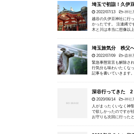
埼玉で初詣！久伊
2022/07/13
-
神社
越谷の久伊豆神社に行っ
かったです。 注連縄で
木と川は本当に想像以上
埼玉旅気分 秩父へ
2022/07/09
-
森林
緊急事態宣言も解除さ
行気分も味わいたくな
記事を書いていきます。
深谷行ってきた 2
2020/06/14
-
神社
人がまったくいなく神聖
で欲しかったのですが社
お守りも次回に行ったと