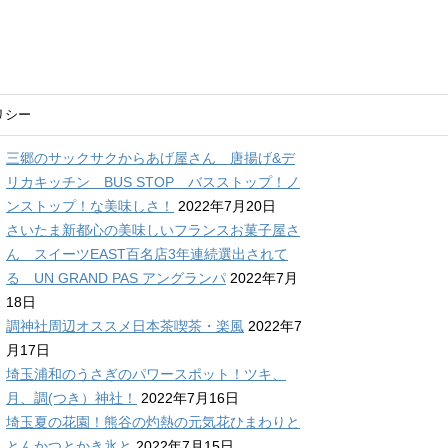
リシー
三郷のサックサクからあげ屋さん 唐揚げ&デ
リカキッチン BUS STOP バスストップ！ノ
ンストップ！な美味しさ！
2022年7月20日
さいたま新都心の美味しいフランスお菓子屋さ
ん スイーツEAST百名店3年連続選出されて
る UN GRAND PAS アングランパ
2022年7月
18日
調神社周辺オススメ日本茶喫茶・楽風
2022年7
月17日
埼玉浦和のうさぎのパワースポット！ツキ、
月、調(つき）神社！
2022年7月16日
埼玉夏の花園！熊谷の灼熱の元気花ひまわりと
とんかつとかき氷と
2022年7月15日