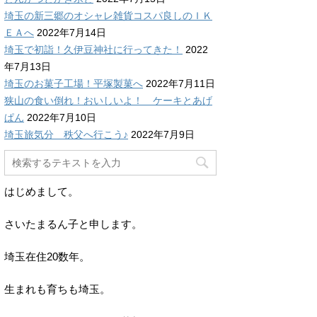
埼玉の新三郷のオシャレ雑貨コスパ良しのＩＫ
ＥＡへ
2022年7月14日
埼玉で初詣！久伊豆神社に行ってきた！
2022
年7月13日
埼玉のお菓子工場！平塚製菓へ
2022年7月11日
狭山の食い倒れ！おいしいよ！ ケーキとあげ
ぱん
2022年7月10日
埼玉旅気分 秩父へ行こう♪
2022年7月9日
はじめまして。
さいたまるん子と申します。
埼玉在住20数年。
生まれも育ちも埼玉。