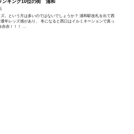
街ランキング10位の街 浦和
系
ズ。という方は多いのではないでしょうか？ 浦和駅改札を出て西
通年レッズ感があり、 冬になると西口はイルミネーションで真っ
赤赤赤！！！ …