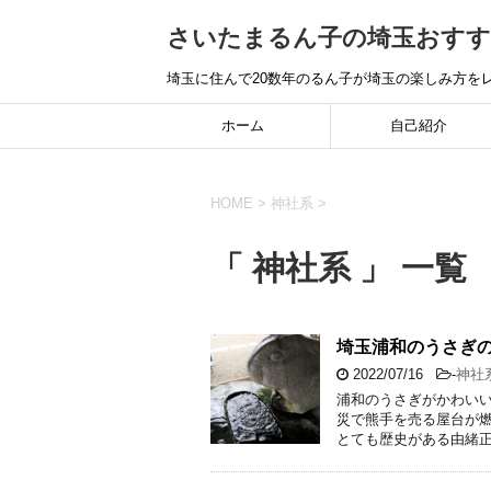
さいたまるん子の埼玉おすす
埼玉に住んで20数年のるん子が埼玉の楽しみ方を
ホーム
自己紹介
HOME
>
神社系
>
「 神社系 」 一覧
埼玉浦和のうさぎの
2022/07/16
-
神社
浦和のうさぎがかわいい
災で熊手を売る屋台が燃
とても歴史がある由緒正