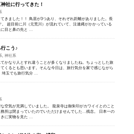
豆神社に行ってきた！
系
てきました！！ 鳥居が3つあり、それぞれ距離がありました。長
す。 超目前に川（元荒川）が流れていて、注連縄がかかっている
に目と鼻の先と …
行こう♪
系
,
神社系
れてかなり人とすれ違うことが多くなりましたね。ちょっとした旅
ってくるとも思います。そんな今日は、旅行気分を家で感じながら
 埼玉でも旅行気分 …
系
な空気が充満していました。 龍泉寺は御朱印がカワイイとのこと
務所は閉まっていたのでいただけませんでした…残念。 日本一の
きに実物を見た …